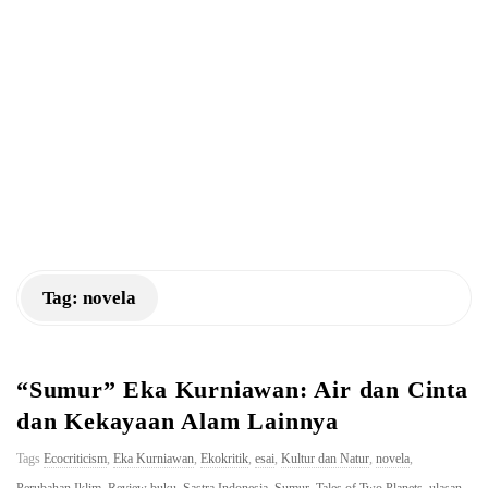
a
n
K
M
Tag:
novela
“Sumur” Eka Kurniawan: Air dan Cinta
dan Kekayaan Alam Lainnya
Tags
Ecocriticism
,
Eka Kurniawan
,
Ekokritik
,
esai
,
Kultur dan Natur
,
novela
,