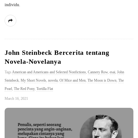
individu.
John Steinbeck Bercerita tentang
Novela-Novelanya
Tags
American and Americans and Selected Nonfictions
,
Cannery Row
,
esai
,
John
Steinbeck
,
My Short Novels
,
novela
,
Of Mice and Men
,
The Moon is Down
,
The
Pearl
,
The Red Pony
,
Tortilla Flat
March 16, 2021