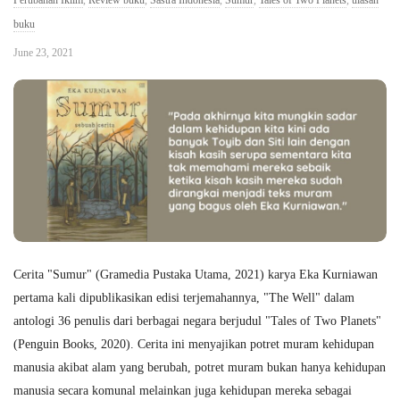
Perubahan Iklim
,
Review buku
,
Sastra Indonesia
,
Sumur
,
Tales of Two Planets
,
ulasan
buku
June 23, 2021
Cerita "Sumur" (Gramedia Pustaka Utama, 2021) karya Eka Kurniawan
pertama kali dipublikasikan edisi terjemahannya, "The Well" dalam
antologi 36 penulis dari berbagai negara berjudul "Tales of Two Planets"
(Penguin Books, 2020). Cerita ini menyajikan potret muram kehidupan
manusia akibat alam yang berubah, potret muram bukan hanya kehidupan
manusia secara komunal melainkan juga kehidupan mereka sebagai