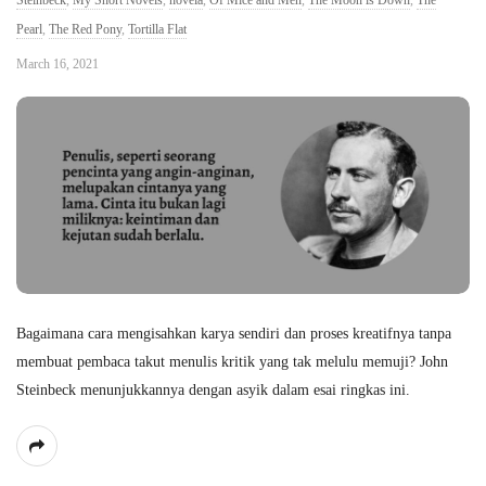
Steinbeck
,
My Short Novels
,
novela
,
Of Mice and Men
,
The Moon is Down
,
The
Pearl
,
The Red Pony
,
Tortilla Flat
March 16, 2021
Bagaimana cara mengisahkan karya sendiri dan proses kreatifnya tanpa
membuat pembaca takut menulis kritik yang tak melulu memuji? John
Steinbeck menunjukkannya dengan asyik dalam esai ringkas ini.