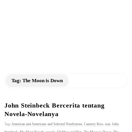
a
n
K
M
Tag:
The Moon is Down
John Steinbeck Bercerita tentang
Novela-Novelanya
Tags
American and Americans and Selected Nonfictions
,
Cannery Row
,
esai
,
John