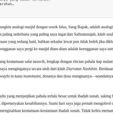
erahan…
ngkin analogi masjid dengan sosok falus, Sang Bapak, adalah analogi 
paling sederhana yang paling saya ingat dari Safinatunajah, kitab usul
mpuan yang sedang haid, bahkan sekadar lewat pun tidak boleh jika di
keengganan saya pergi ke masjid diam-diam adalah keengganan saya un
ng keutamaan salat tarawih, lengkap dengan rincian pahala tiap malam. 
 saya mengingatnya secara utuh dari kitab
Durratun Nashihin
. Berdasar
awayhi in kana muminaini
, dosanya dan dosa orangtuanya—seandain
adis yang menjanjikan pahala terlalu besar untuk ibadah sunah, sakin
k dipertanyakan kesahihannya. Suatu hari saya juga pernah mengobrol 
n mengisahkan keutamaan-keutamaan ibadah sunah. Tidak keliru mema