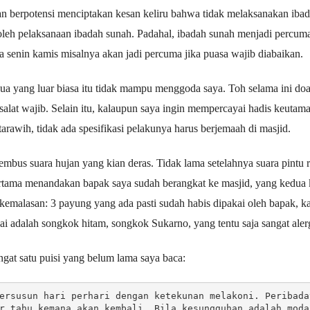
han berpotensi menciptakan kesan keliru bahwa tidak melaksanakan iba
leh pelaksanaan ibadah sunah. Padahal, ibadah sunah menjadi percuma 
 senin kamis misalnya akan jadi percuma jika puasa wajib diabaikan.
ua yang luar biasa itu tidak mampu menggoda saya. Toh selama ini doa 
salat wajib. Selain itu, kalaupun saya ingin mempercayai hadis keutama
arawih, tidak ada spesifikasi pelakunya harus berjemaah di masjid.
bus suara hujan yang kian deras. Tidak lama setelahnya suara pintu 
pertama menandakan bapak saya sudah berangkat ke masjid, yang kedua 
kemalasan: 3 payung yang ada pasti sudah habis dipakai oleh bapak, ka
i adalah songkok hitam, songkok Sukarno, yang tentu saja sangat alergi
gat satu puisi yang belum lama saya baca:
ersusun hari perhari dengan ketekunan melakoni. Peribada
r tahu kemana akan kembali. Bila kesungguhan adalah moda