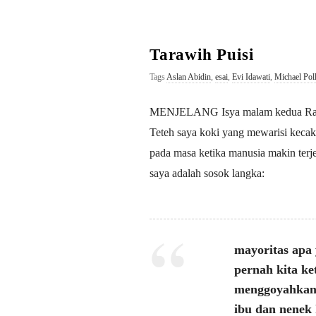
a
n
Tarawih Puisi
K
Tags
Aslan Abidin
,
esai
,
Evi Idawati
,
Michael Pol
M
MENJELANG Isya malam kedua Ramada
Teteh saya koki yang mewarisi kecak
pada masa ketika manusia makin terje
saya adalah sosok langka:
mayoritas apa 
pernah kita ke
menggoyahkan k
ibu dan nenek 