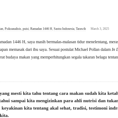
lan
,
Psikoanalisis
,
puisi
,
Ramadan 1446 H
,
Sastra Indonesia
,
Tarawih
March 3, 2025
n 1446 H, saya masih bermalas-malasan tidur menelentang, meras
apan memasak dari ibu saya. Sesuai postulat Michael Pollan dalam
In 
rat budaya makan yang memperhitungkan segala takaran belagu tentang n
yang mesti kita tahu tentang cara makan sudah kita ketah
tahui sampai kita mengizinkan para ahli nutrisi dan tuka
eyakinan kita tentang akal sehat, tradisi, testimoni indr
kita.