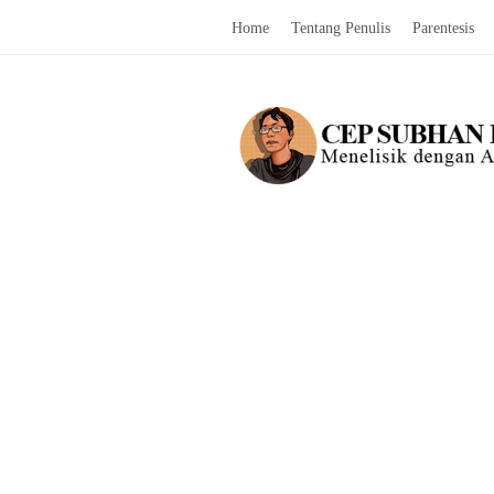
Home
Tentang Penulis
Parentesis
C
e
p
S
u
b
h