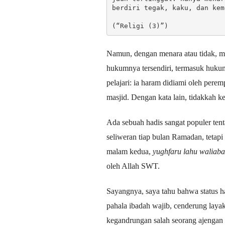
berdiri tegak, kaku, dan kem
(“Religi (3)”)
Namun, dengan menara atau tidak, mu
hukumnya tersendiri, termasuk hukum 
pelajari: ia haram didiami oleh pere
masjid. Dengan kata lain, tidakkah 
Ada sebuah hadis sangat populer tenta
seliweran tiap bulan Ramadan, tetapi
malam kedua,
yughfaru lahu waliab
oleh Allah SWT.
Sayangnya, saya tahu bahwa status h
pahala ibadah wajib, cenderung laya
kegandrungan salah seorang ajenga