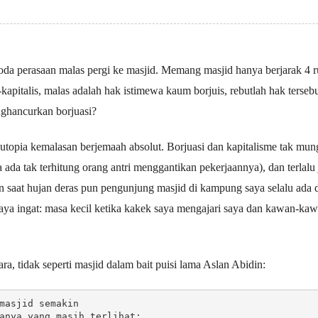
goda perasaan malas pergi ke masjid. Memang masjid hanya berjarak 4 ru
ti-kapitalis, malas adalah hak istimewa kaum borjuis, rebutlah hak terse
ghancurkan borjuasi?
utopia kemalasan berjemaah absolut. Borjuasi dan kapitalisme tak mun
a ada tak terhitung orang antri menggantikan pekerjaannya), dan terlal
saat hujan deras pun pengunjung masjid di kampung saya selalu ada d
aya ingat: masa kecil ketika kakek saya mengajari saya dan kawan-kaw
, tidak seperti masjid dalam bait puisi lama Aslan Abidin:
masjid semakin
anya yang masih terlihat: