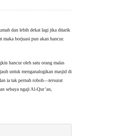
mah dan lebih dekat lagi jika ditarik
but maka borjuasi pun akan hancur.
gkin hancur oleh satu orang malas
u jauh untuk menganalogikan masjid di
an ia tak pernah roboh—tersurat
an sebaya ngaji Al-Qur’an,