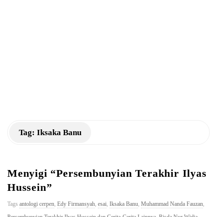
a
n
K
M
Tag:
Iksaka Banu
Menyigi “Persembunyian Terakhir Ilyas
Hussein”
Tags
antologi cerpen
,
Edy Firmansyah
,
esai
,
Iksaka Banu
,
Muhammad Nanda Fauzan
,