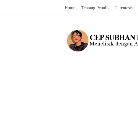
Home
Tentang Penulis
Parentesis
C
e
p
S
u
b
h