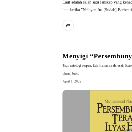
Laut adalah salah satu lanskap yang keha
laut ketika "Nelayan Itu [Sudah] Berhent
Menyigi “Persembunyi
Tags
antologi cerpen
,
Edy Firmansyah
,
esai
,
Iksa
ulasan buku
April 1, 2022