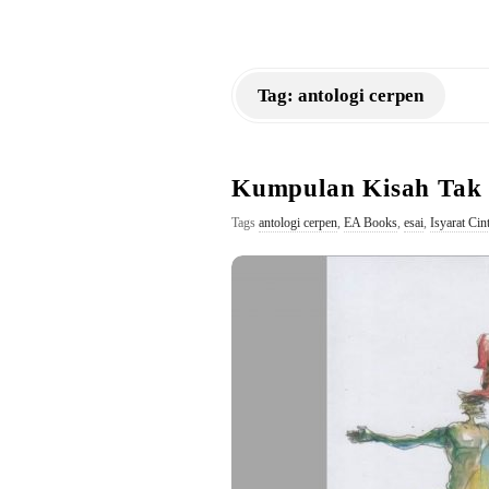
a
n
Tag:
antologi cerpen
K
M
Kumpulan Kisah Tak 
Tags
antologi cerpen
,
EA Books
,
esai
,
Isyarat Ci