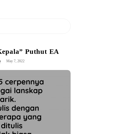
Kepala” Puthut EA
u
May 7, 2022