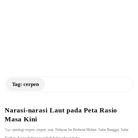
a
n
K
M
Tag:
cerpen
Narasi-narasi Laut pada Peta Rasio
Masa Kini
Tags
antologi cerpen
,
cerpen
,
esai
,
Nelayan Itu Berhenti Melaut
,
Safar Banggai
,
Safar