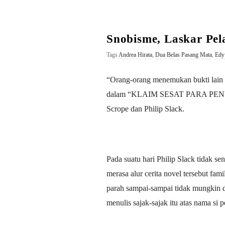
a
n
Snobisme, Laskar Pel
K
Tags
Andrea Hirata
,
Dua Belas Pasang Mata
,
Edy
M
“Orang-orang menemukan bukti lain 
dalam “KLAIM SESAT
PARA
PE
Scrope dan Philip Slack.
Pada suatu hari Philip Slack tidak 
merasa alur cerita novel tersebut fam
parah sampai-sampai tidak mungkin d
menulis sajak-sajak itu atas nama si 