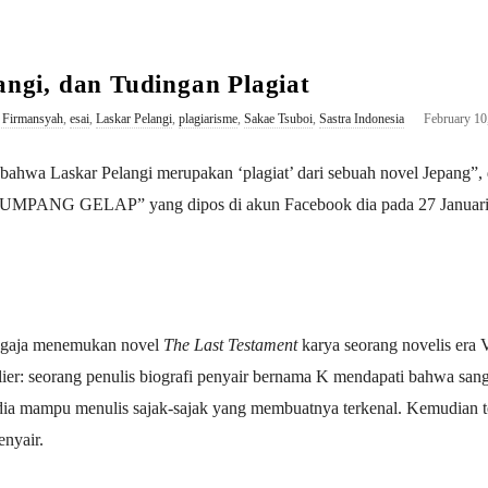
angi, dan Tudingan Plagiat
 Firmansyah
,
esai
,
Laskar Pelangi
,
plagiarisme
,
Sakae Tsuboi
,
Sastra Indonesia
February 10
bahwa Laskar Pelangi merupakan ‘plagiat’ dari sebuah novel Jepang”
NUMPANG
GELAP” yang dipos di akun Facebook dia pada 27 Januari 2
sengaja menemukan novel
The Last Testament
karya seorang novelis era V
ilier: seorang penulis biografi penyair bernama K mendapati bahwa sang
ia mampu menulis sajak-sajak yang membuatnya terkenal. Kemudian terb
penyair.