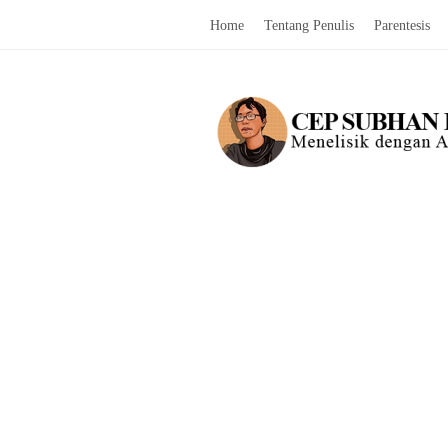
Home
Tentang Penulis
Parentesis
C
e
p
S
u
b
h