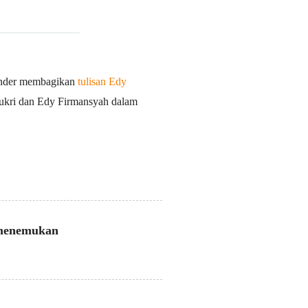
xander membagikan
tulisan Edy
yukri dan Edy Firmansyah dalam
g menemukan