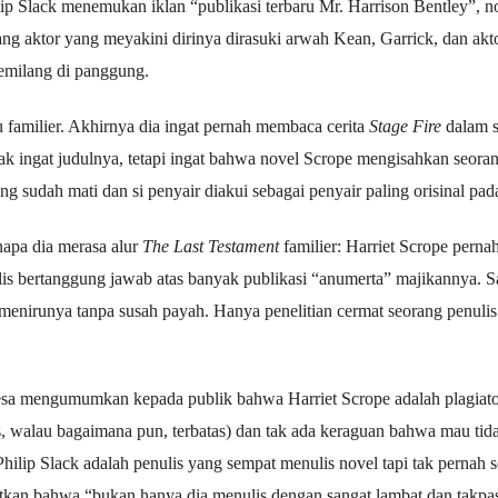
ip Slack menemukan iklan “publikasi terbaru Mr. Harrison Bentley”, n
ang aktor yang meyakini dirinya dirasuki arwah Kean, Garrick, dan akto
gemilang di panggung.
itu familier. Akhirnya dia ingat pernah membaca cerita
Stage Fire
dalam s
dak ingat judulnya, tetapi ingat bahwa novel Scrope mengisahkan seora
ng sudah mati dan si penyair diakui sebagai penyair paling orisinal pa
enapa dia merasa alur
The Last Testament
familier: Harriet Scrope pern
lis bertanggung jawab atas banyak publikasi “anumerta” majikannya. S
menirunya tanpa susah payah. Hanya penelitian cermat seorang penul
gesa mengumumkan kepada publik bahwa Harriet Scrope adalah plagiato
tas, walau bagaimana pun, terbatas) dan tak ada keraguan bahwa mau tida
hilip Slack adalah penulis yang sempat menulis novel tapi tak pernah se
tkan bahwa “bukan hanya dia menulis dengan sangat lambat dan takpa