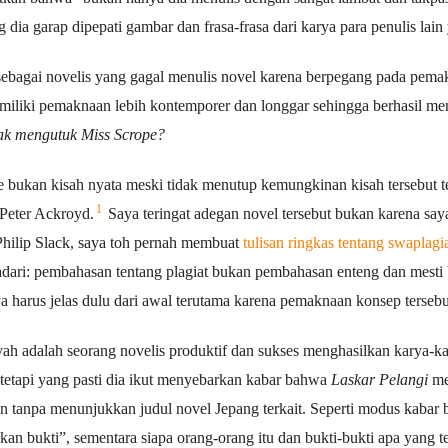
ia garap dipepati gambar dan frasa-frasa dari karya para penulis la
ebagai novelis yang gagal menulis novel karena berpegang pada pemak
iliki pemaknaan lebih kontemporer dan longgar sehingga berhasil menj
k mengutuk Miss Scrope?
e bukan kisah nyata meski tidak menutup kemungkinan kisah tersebut te
1
Peter Ackroyd.
Saya teringat adegan novel tersebut bukan karena s
Philip Slack, saya toh pernah membuat
tulisan ringkas tentang swaplagi
dari: pembahasan tentang plagiat bukan pembahasan enteng dan mesti b
a harus jelas dulu dari awal terutama karena pemaknaan konsep terseb
h adalah seorang novelis produktif dan sukses menghasilkan karya-kar
, tetapi yang pasti dia ikut menyebarkan kabar bahwa
Laskar Pelangi
me
kan tanpa menunjukkan judul novel Jepang terkait. Seperti modus kaba
n bukti”, sementara siapa orang-orang itu dan bukti-bukti apa yang t