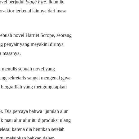
ovel berjudul
Stage Fire
. Iklan itu
r-aktor terkenal lainnya dari masa
ebuah novel Harriet Scrope, seorang
ng penyair yang meyakini dirinya
da masanya.
ah menulis sebuah novel yang
ang sekretaris sangat mengenal gaya
is biografilah yang mengungkapkan
r. Dia percaya bahwa “jumlah alur
k mau alur-alur itu diproduksi ulang
lesai karena dia hentikan setelah
sti, melainkan bahkan dalam