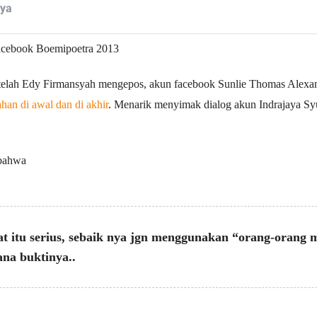
facebook Boemipoetra 2013
setelah Edy Firmansyah mengepos, akun facebook Sunlie Thomas Ale
ahan di awal dan di akhir
. Menarik menyimak dialog akun Indrajaya S
 bahwa
at itu serius, sebaik nya jgn menggunakan “orang-oran
ana buktinya..