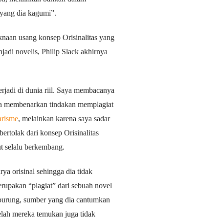
in yang dia kagumi”.
naan usang konsep Orisinalitas yang
adi novelis, Philip Slack akhirnya
rjadi di dunia riil. Saya membacanya
aya membenarkan tindakan memplagiat
arisme
, melainkan karena saya sadar
ertolak dari konsep Orisinalitas
ut selalu berkembang.
ya orisinal sehingga dia tidak
rupakan “plagiat” dari sebuah novel
r burung, sumber yang dia cantumkan
elah mereka temukan juga tidak