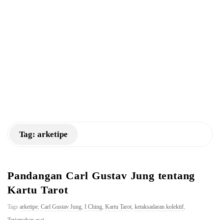
a
n
K
M
Tag:
arketipe
Pandangan Carl Gustav Jung tentang
Kartu Tarot
Tags
arketipe
,
Carl Gustav Jung
,
I Ching
,
Kartu Tarot
,
ketaksadaran kolektif
,