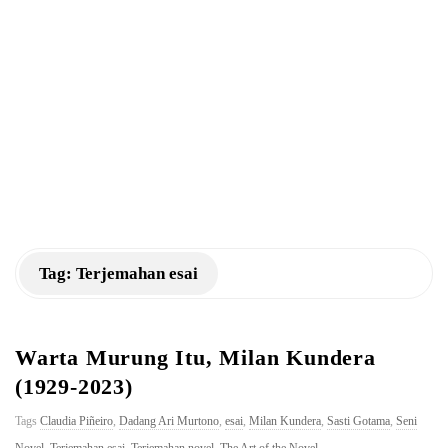
a
n
K
M
Tag:
Terjemahan esai
Warta Murung Itu, Milan Kundera
(1929-2023)
Tags
Claudia Piñeiro
,
Dadang Ari Murtono
,
esai
,
Milan Kundera
,
Sasti Gotama
,
Seni