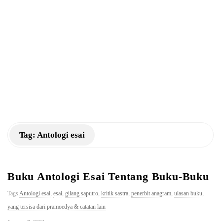
a
n
K
M
Tag:
Antologi esai
Buku Antologi Esai Tentang Buku-Buku
Tags
Antologi esai
,
esai
,
gilang saputro
,
kritik sastra
,
penerbit anagram
,
ulasan buku
,
yang tersisa dari pramoedya & catatan lain