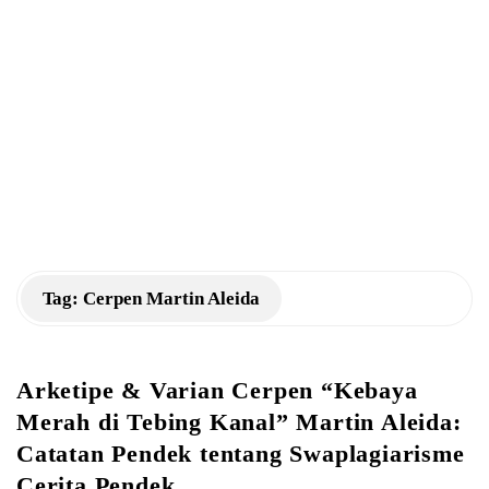
a
n
K
M
Tag:
Cerpen Martin Aleida
Arketipe & Varian Cerpen “Kebaya
Merah di Tebing Kanal” Martin Aleida:
Catatan Pendek tentang Swaplagiarisme
Cerita Pendek