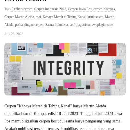
Tags
Analisis cerpen
,
Cerpen Indonesia 2023
,
Cerpen Jawa Pos
,
cerpen Kompas
,
Cerpen Martin Aleida
,
esai
,
Kebaya Merah di Tebing Kanal
,
kritik sastra
,
Martin
Aleida
,
perbandingan cerpen
,
Sastra Indonesia
,
self-plagiarism
,
swaplagiarisme
July 23, 2023
Cerpen "Kebaya Merah di Tebing Kanal" karya Martin Aleida
dipublikasikan di Kompas edisi 18 Juni 2023. Tanggal 8 Juli 2023 Jawa
Pos memublikasikan cerpen berjudul sama karya pengarang yang sama.
Apakah publikasi tersebut termasuk publikasi ganda dan karenanya