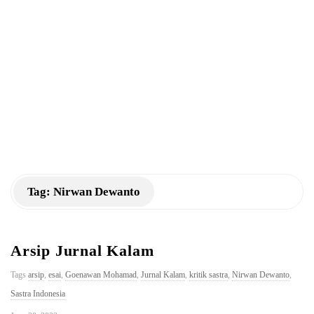
a
n
K
M
Tag:
Nirwan Dewanto
Arsip Jurnal Kalam
Tags
arsip
,
esai
,
Goenawan Mohamad
,
Jurnal Kalam
,
kritik sastra
,
Nirwan Dewanto
,
Sastra Indonesia