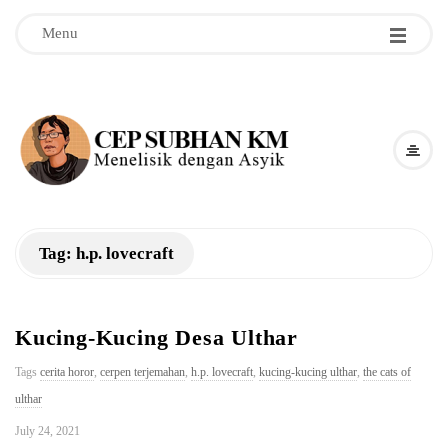
Menu
C
e
p
Tag:
h.p. lovecraft
S
u
Kucing-Kucing Desa Ulthar
b
Tags
cerita horor
,
cerpen terjemahan
,
h.p. lovecraft
,
kucing-kucing ulthar
,
the cats of
ulthar
h
July 24, 2021