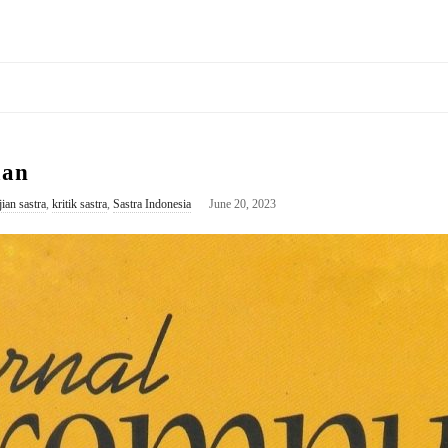
uan
jian sastra
,
kritik sastra
,
Sastra Indonesia
June 20, 2023