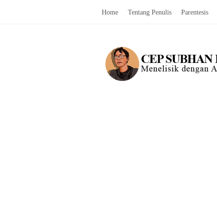
Home
Tentang Penulis
Parentesis
C
e
p
S
u
b
h