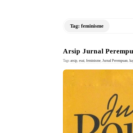
a
n
Tag:
feminisme
K
M
Arsip Jurnal Peremp
Tags
arsip
,
esai
,
feminisme
,
Jurnal Perempuan
,
ka