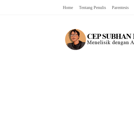
Home
Tentang Penulis
Parentesis
C
e
p
S
u
b
h