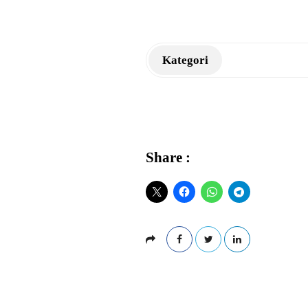
a
n
Kategori
K
M
Share :