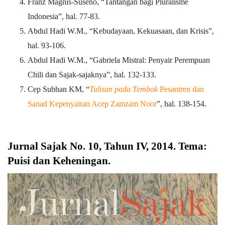
Franz Magnis-Suseno, “Tantangan bagi Pluralisme
Indonesia”, hal. 77-83.
Abdul Hadi W.M., “Kebudayaan, Kekuasaan, dan Krisis”,
hal. 93-106.
Abdul Hadi W.M., “Gabriela Mistral: Penyair Perempuan
Chili dan Sajak-sajaknya”, hal. 132-133.
Cep Subhan KM, “
Tulisan pada Tembok
Pesantren dan
Sanad Kepenyairan Acep Zamzam Noor
”, hal. 138-154.
Jurnal Sajak No. 10, Tahun IV, 2014. Tema:
Puisi dan Keheningan
.