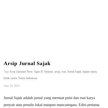
a
n
K
M
Arsip Jurnal Sajak
Tags
Acep Zamzam Noor
,
Agus R. Sarjono
,
arsip
,
esai
,
Jurnal Sajak
,
kajian sastra
,
kritik sastra
,
Sastra Indonesia
June 20, 2023
Jurnal Sajak adalah jurnal yang memuat puisi dan esai karya
penyair atau penulis lokal maupun mancanegara. Edisi pertama